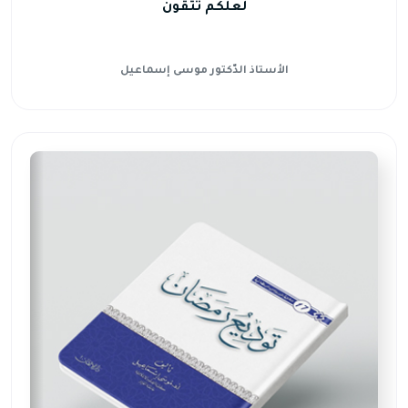
لعلّكم تتّقون
الأستاذ الدّكتور موسى إسماعيل