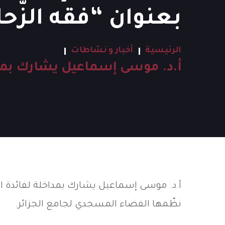
بعنوان “فقه الزّحا
الرئيسية
أخبار و نشاطات
أ.د. موسى إسماعيل يشارك بمداخل
أ.د. موسى إسماعيل يشارك بمداخلة لفائدة الح
نظّمها الفضاء المسجدي لجامع الجزائر.