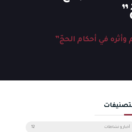
”
وأثره في أحكام الحجّ”
تصنيفات
أخبار و نشاطات
12