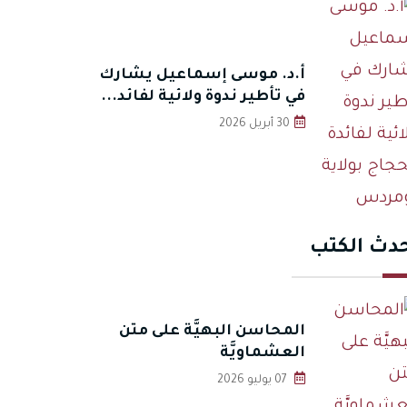
أ.د. موسى إسماعيل يشارك
في تأطير ندوة ولائية لفائد...
30 أبريل 2026
دث الكتب
المحاسن البهيَّة على متن
العشماويَّة
07 يوليو 2026