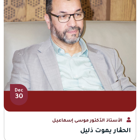
Dec
30
الأستاذ الدّكتور موسى إسماعيل
الحڨار يموت ذليل