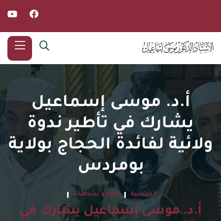
أ.د. موسى إسماعيل
يشارك في تأطير ندوة
ولائية لفائدة الحجاج بولاية
بومردس
الرئيسية
أخبار و نشاطات
أ.د. موسى إسماعيل يشارك في