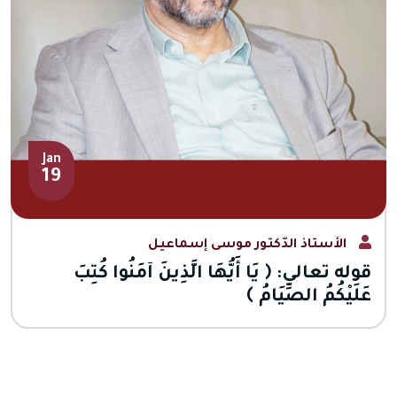
Jan
19
الأستاذ الدّكتور موسى إسماعيل
قوله تعالى: ﴿ يَا أَيُّهَا الَّذِينَ آمَنُوا كُتِبَ
عَلَيْكُمُ الصِّيَامُ ﴾