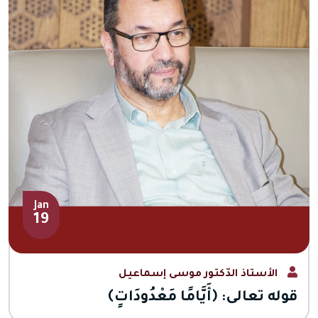
Jan
19
الأستاذ الدّكتور موسى إسماعيل
قوله تعالى: ﴿أَيَّامًا مَعْدُودَاتٍ﴾