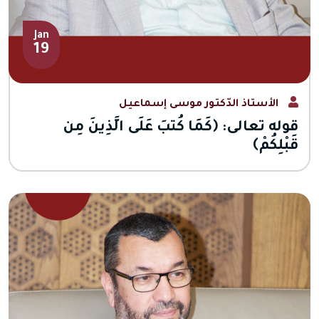
Jan
19
الأستاذ الدّكتور موسى إسماعيل
قوله تعالى: ﴿كَمَا كُتبَ عَلَى الَّذِينَ مِن
قَبْلِكُمْ﴾