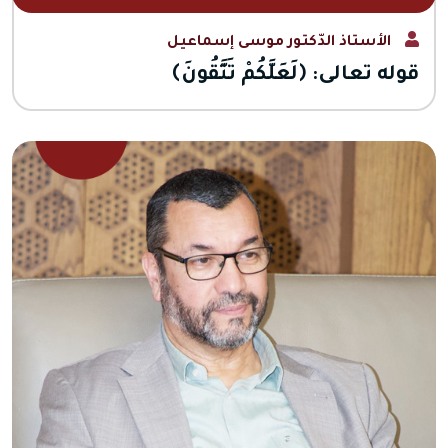
الأستاذ الدّكتور موسى إسماعيل
قوله تعالى: ﴿لَعَلَّكُمْ تَتَّقُونَ﴾